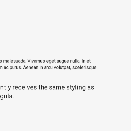
lis malesuada. Vivamus eget augue nulla. In et
um ac purus. Aenean in arcu volutpat, scelerisque
ently receives the same styling as
igula.