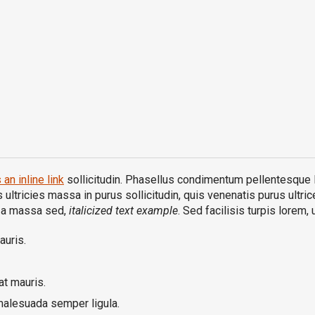
 an inline link
sollicitudin. Phasellus condimentum pellentesque li
ultricies massa in purus sollicitudin, quis venenatis purus ultrices
s a massa sed,
italicized text example
. Sed facilisis turpis lorem, 
auris.
t mauris.
malesuada semper ligula.