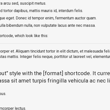
a arcu sed, suscipit metus.
 tortor dapibus, mattis mauris id, interdum felis.
ngue eget. Donec id tempor enim, fermentum auctor quam.
 nulla bibendum nulla, non vulputate lacus ante nec massa.
ortcode, which look like this:
orper et. Aliquam tincidunt tortor in elit dictum, et malesuada fe
as mattis. Integer felis neque, porttitor ut laoreet vel, element
out" style with the [format] shortcode. It curr
sa sit amet turpis fringilla vehicula ac nec l
pus.
amcorper lectus.