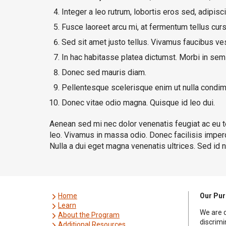
Integer a leo rutrum, lobortis eros sed, adipisci
Fusce laoreet arcu mi, at fermentum tellus curs
Sed sit amet justo tellus. Vivamus faucibus ve
In hac habitasse platea dictumst. Morbi in sem 
Donec sed mauris diam.
Pellentesque scelerisque enim ut nulla condim
Donec vitae odio magna. Quisque id leo dui.
Aenean sed mi nec dolor venenatis feugiat ac eu te
leo. Vivamus in massa odio. Donec facilisis imperdi
Nulla a dui eget magna venenatis ultrices. Sed id
Home
Our Pu
Learn
We are 
About the Program
discrimi
Additional Resources