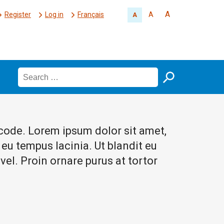
A
Register
Log in
Français
A
A
rtcode. Lorem ipsum dolor sit amet,
 eu tempus lacinia. Ut blandit eu
el. Proin ornare purus at tortor