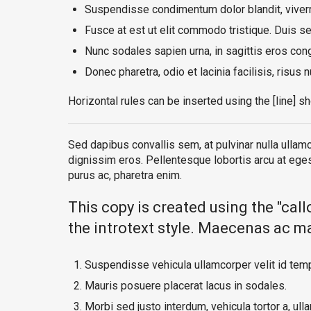
Suspendisse condimentum dolor blandit, viverr
Fusce at est ut elit commodo tristique. Duis sed
Nunc sodales sapien urna, in sagittis eros co
Donec pharetra, odio et lacinia facilisis, risus
Horizontal rules can be inserted using the [line] sh
Sed dapibus convallis sem, at pulvinar nulla ullamc
dignissim eros. Pellentesque lobortis arcu at egest
purus ac, pharetra enim.
This copy is created using the "call
the introtext style. Maecenas ac mas
Suspendisse vehicula ullamcorper velit id tem
Mauris posuere placerat lacus in sodales.
Morbi sed justo interdum, vehicula tortor a, ull