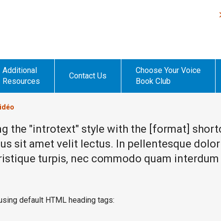
Additional
Choose Your Voice
Contact Us
Resources
Book Club
vidéo
ing the "introtext" style with the [format] sho
us sit amet velit lectus. In pellentesque dolor
 tristique turpis, nec commodo quam interdum v
 using default HTML heading tags: