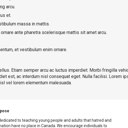
ng arcu.
us et.
stibulum massa in mattis.
ornare ante pharetra scelerisque mattis sit amet arcu.
entum, et vestibulum enim ornare.
llus. Etiam semper arcu ac luctus imperdiet. Morbi fringilla vehi
et est, ac interdum nisl consequat eget. Nulla facilisi. Lorem ip
 nisl vel lorem elementum malesuada.
rpose
dedicated to teaching young people and adults that hatred and
nation have no place in Canada. We encourage individuals to