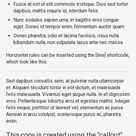
Fusce at est ut elit commodo tristique. Duis sed tortor
dapibus, mattis mauris id, interdum felis.
Nunc sodales sapien urna, in sagittis eros congue
eget. Donec id tempor enim, fermentum auctor quam.
Donec pharetra, odio et lacinia facilisis, risus nulla
bibendum nulla, non vulputate lacus ante nec massa.
Horizontal rules can be inserted using the [line] shortcode,
which look like this:
Sed dapibus convallis sem, at pulvinar nulla ullamcorper
et. Aliquam tincidunt tortor in elit dictum, et malesuada
felis malesuada. Vivamus eget augue nulla. In et dignissim
eros. Pellentesque lobortis arcu at egestas mattis. Integer
felis neque, porttitor ut laoreet vel, elementum ac purus.
Aenean in arcu volutpat, scelerisque purus ac, pharetra
enim.
This copy is created using the "callout"