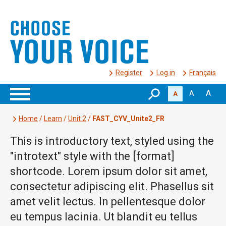
Register
Log in
Français
A
A
A
Home
/
Learn
/
Unit 2
/
FAST_CYV_Unite2_FR
This is introductory text, styled using the
"introtext" style with the [format]
shortcode. Lorem ipsum dolor sit amet,
consectetur adipiscing elit. Phasellus sit
amet velit lectus. In pellentesque dolor
eu tempus lacinia. Ut blandit eu tellus