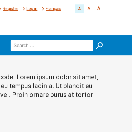
A
Register
Log in
Français
A
A
rtcode. Lorem ipsum dolor sit amet,
 eu tempus lacinia. Ut blandit eu
el. Proin ornare purus at tortor