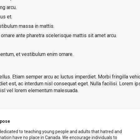
ng arcu.
us et.
stibulum massa in mattis.
ornare ante pharetra scelerisque mattis sit amet arcu.
entum, et vestibulum enim ornare.
llus. Etiam semper arcu ac luctus imperdiet. Morbi fringilla vehi
et est, ac interdum nisl consequat eget. Nulla facilisi. Lorem ip
 nisl vel lorem elementum malesuada.
rpose
dedicated to teaching young people and adults that hatred and
nation have no place in Canada. We encourage individuals to