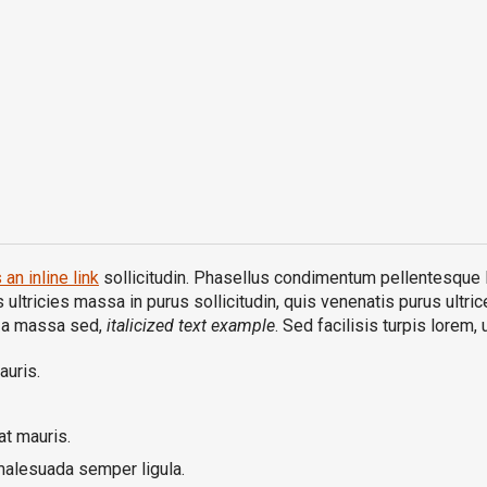
 an inline link
sollicitudin. Phasellus condimentum pellentesque li
ultricies massa in purus sollicitudin, quis venenatis purus ultrices
s a massa sed,
italicized text example
. Sed facilisis turpis lorem, 
auris.
t mauris.
malesuada semper ligula.