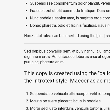
Suspendisse condimentum dolor blandit, viverr
Fusce at est ut elit commodo tristique. Duis sed
Nunc sodales sapien urna, in sagittis eros co
Donec pharetra, odio et lacinia facilisis, risus
Horizontal rules can be inserted using the [line] sh
Sed dapibus convallis sem, at pulvinar nulla ullamc
dignissim eros. Pellentesque lobortis arcu at egest
purus ac, pharetra enim.
This copy is created using the "call
the introtext style. Maecenas ac mas
Suspendisse vehicula ullamcorper velit id tem
Mauris posuere placerat lacus in sodales.
Morbi sed justo interdum, vehicula tortor a, ull