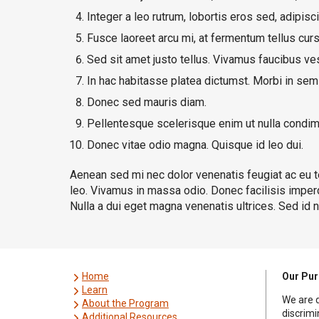
Integer a leo rutrum, lobortis eros sed, adipisci
Fusce laoreet arcu mi, at fermentum tellus curs
Sed sit amet justo tellus. Vivamus faucibus ve
In hac habitasse platea dictumst. Morbi in sem 
Donec sed mauris diam.
Pellentesque scelerisque enim ut nulla condim
Donec vitae odio magna. Quisque id leo dui.
Aenean sed mi nec dolor venenatis feugiat ac eu te
leo. Vivamus in massa odio. Donec facilisis imperdi
Nulla a dui eget magna venenatis ultrices. Sed id
Home
Our Pu
Learn
We are 
About the Program
discrimi
Additional Resources