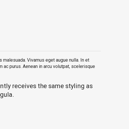
lis malesuada. Vivamus eget augue nulla. In et
um ac purus. Aenean in arcu volutpat, scelerisque
ently receives the same styling as
igula.