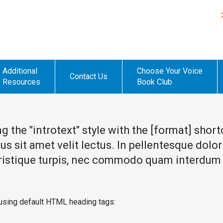
Additional
Choose Your Voice
Contact Us
Resources
Book Club
ing the "introtext" style with the [format] sho
us sit amet velit lectus. In pellentesque dolor
 tristique turpis, nec commodo quam interdum v
 using default HTML heading tags: