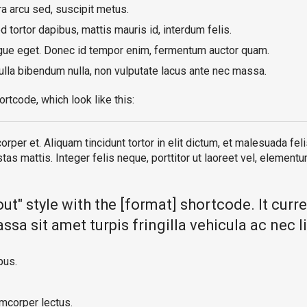
a arcu sed, suscipit metus.
 tortor dapibus, mattis mauris id, interdum felis.
ngue eget. Donec id tempor enim, fermentum auctor quam.
 nulla bibendum nulla, non vulputate lacus ante nec massa.
ortcode, which look like this:
orper et. Aliquam tincidunt tortor in elit dictum, et malesuada fe
as mattis. Integer felis neque, porttitor ut laoreet vel, element
out" style with the [format] shortcode. It curr
sa sit amet turpis fringilla vehicula ac nec l
pus.
amcorper lectus.