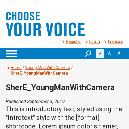
Register
Log in
Français
A
A
A
Home
/
Young Man With Camera
/
SherE_YoungManWithCamera
SherE_YoungManWithCamera
Published September 3, 2019.
This is introductory text, styled using the
"introtext" style with the [format]
shortcode. Lorem ipsum dolor sit amet,