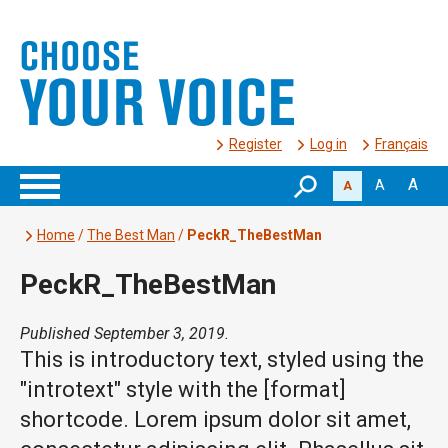
Register
Log in
Français
A
A
A
Home
/
The Best Man
/
PeckR_TheBestMan
PeckR_TheBestMan
Published September 3, 2019.
This is introductory text, styled using the
"introtext" style with the [format]
shortcode. Lorem ipsum dolor sit amet,