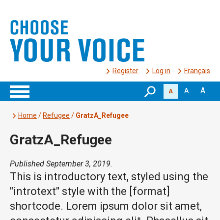
Register
Log in
Français
A
A
A
Home
/
Refugee
/
GratzA_Refugee
GratzA_Refugee
Published September 3, 2019.
This is introductory text, styled using the
"introtext" style with the [format]
shortcode. Lorem ipsum dolor sit amet,