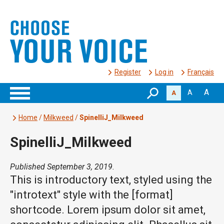
Register
Log in
Français
A
A
A
Home
/
Milkweed
/
SpinelliJ_Milkweed
SpinelliJ_Milkweed
Published September 3, 2019.
This is introductory text, styled using the
"introtext" style with the [format]
shortcode. Lorem ipsum dolor sit amet,