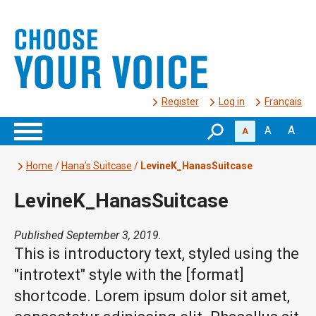
Register
Log in
Français
A
A
A
Home
/
Hana’s Suitcase
/
LevineK_HanasSuitcase
LevineK_HanasSuitcase
Published September 3, 2019.
This is introductory text, styled using the
"introtext" style with the [format]
shortcode. Lorem ipsum dolor sit amet,