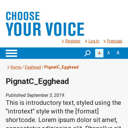
Register
Log in
Français
A
A
A
Home
/
Egghead
/
PignatC_Egghead
PignatC_Egghead
Published September 3, 2019.
This is introductory text, styled using the
"introtext" style with the [format]
shortcode. Lorem ipsum dolor sit amet,