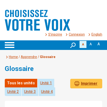
S’inscrire
Connexion
English
A
A
A
Home
/
Apprendre
/
Glossaire
Glossaire
Tous les unités
Unité 1
Imprimer
Unité 2
Unité 3
Unité 4